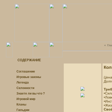
«
Гла
СОДЕРЖАНИЕ
Кол
Соглашение
Цен
Игровые законы
Долг
Легенда
Cклонности
Треб
•Сил
Знаете ли вы что ?
•Ловк
Игровой мир
•Инс
Кланы
•Жиз
Свой
Гильдии