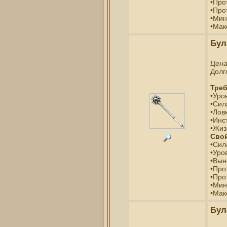
•Про
•Про
•Мин
•Мак
Бул
Цен
Долг
Треб
•Уро
•Сил
•Ловк
•Инс
•Жиз
Свой
•Сил
•Уро
•Вын
•Про
•Про
•Мин
•Мак
Бул