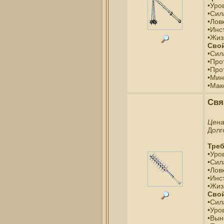
•Уро
•Сил
•Ловк
•Инс
•Жиз
Свой
•Сил
•Про
•Про
•Мин
•Мак
Свя
Цен
Долг
Треб
•Уро
•Сил
•Ловк
•Инс
•Жиз
Свой
•Сил
•Уро
•Вын