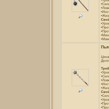
•Сил
•Ловк
•Инс
•Жиз
Свой
•Уро
•Про
•Про
•Мин
•Мак
Пья
Цен
Долг
Треб
•Уро
•Сил
•Ловк
•Инс
•Жиз
Свой
•Сил
•Уро
•Про
•Про