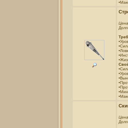
•Мак
Стр
Цен
Долг
Треб
•Уро
•Сил
•Ловк
•Инс
•Жиз
Свой
•Сил
•Уро
•Вын
•Про
•Про
•Мин
•Мак
Ски
Цен
Долг