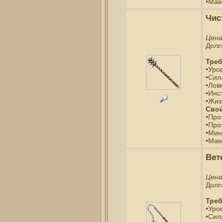
•Мак
Чис
Цен
Долг
Треб
•Уро
•Сил
•Ловк
•Инс
•Жиз
Свой
•Про
•Про
•Мин
•Мак
Вет
Цен
Долг
Треб
•Уро
•Сил