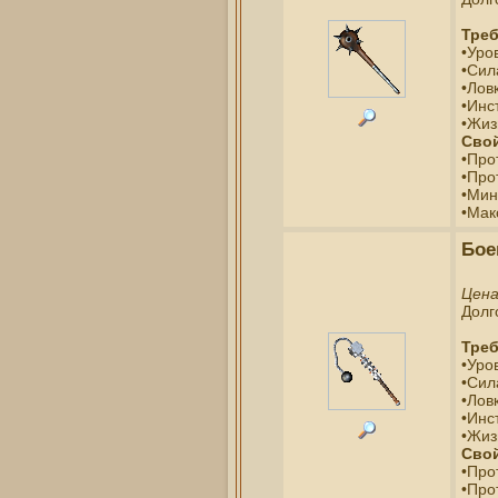
Треб
•Уро
•Сил
•Ловк
•Инс
•Жиз
Свой
•Про
•Про
•Мин
•Мак
Бое
Цен
Долг
Треб
•Уро
•Сил
•Ловк
•Инс
•Жиз
Свой
•Про
•Про