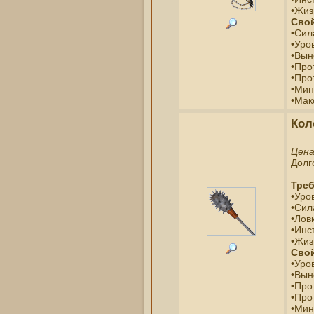
•Жиз
Свой
•Сил
•Уро
•Вын
•Про
•Про
•Мин
•Мак
Кол
Цен
Долг
Треб
•Уро
•Сил
•Ловк
•Инс
•Жиз
Свой
•Уро
•Вын
•Про
•Про
•Мин