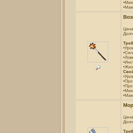
•Мин
•Мак
Воз
Цен
Долг
Треб
•Уро
•Сил
•Ловк
•Инс
•Жиз
Свой
•Уро
•Про
•Про
•Мин
•Мак
Мор
Цен
Долг
Треб