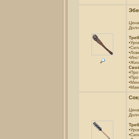
Эбе
Цен
Долг
Треб
•Уро
•Сил
•Ловк
•Инс
•Жиз
Свой
•Про
•Про
•Мин
•Мак
Сок
Цен
Долг
Треб
•Уро
•Сил