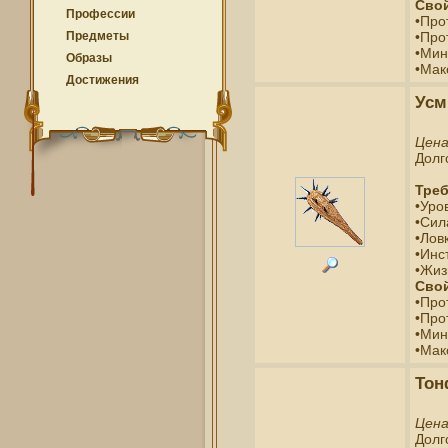
Свой
Профессии
•Про
•Про
Предметы
•Мин
Образы
•Мак
Достижения
Усм
Цен
Долг
Треб
•Уро
•Сил
•Ловк
•Инс
•Жиз
Свой
•Про
•Про
•Мин
•Мак
Тон
Цен
Долг