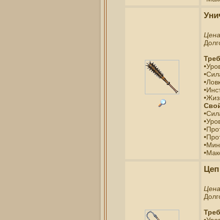
Уни
Цен
Долг
Треб
•Уро
•Сил
•Ловк
•Инс
•Жиз
Свой
•Сил
•Уро
•Про
•Про
•Мин
•Мак
Цеп
Цен
Долг
Треб
•Уро