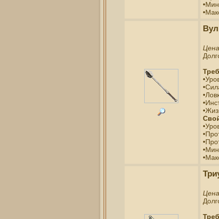
•Мин
•Мак
Вул
Цен
Долг
Треб
•Уро
•Сил
•Ловк
•Инс
•Жиз
Свой
•Уро
•Про
•Про
•Мин
•Мак
Три
Цен
Долг
Треб