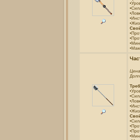
•Уро
•Сил
•Ловк
•Инс
•Жиз
Свой
•Про
•Про
•Мин
•Мак
Час
Цен
Долг
Треб
•Уро
•Сил
•Ловк
•Инс
•Жиз
Свой
•Сил
•Про
•Про
•Мин