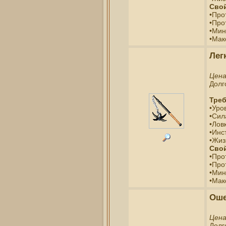
Свой
•Про
•Про
•Мин
•Мак
Лег
Цен
Долг
Треб
•Уро
•Сил
•Ловк
•Инс
•Жиз
Свой
•Про
•Про
•Мин
•Мак
Оше
Цен
Долг