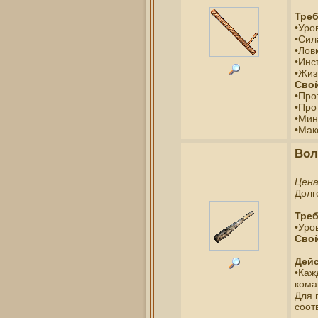
Треб
•Уро
•Сил
•Ловк
•Инс
•Жиз
Свой
•Про
•Про
•Мин
•Мак
Вол
Цен
Долг
Треб
•Уро
Свой
Дейс
•Каж
кома
Для 
соот