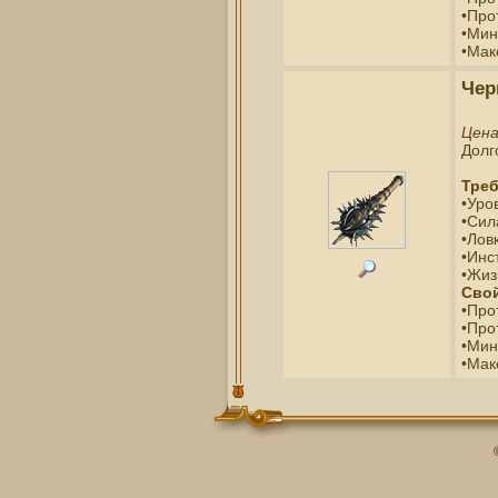
•Про
•Мин
•Мак
Чер
Цен
Долг
Треб
•Уро
•Сил
•Ловк
•Инс
•Жиз
Свой
•Про
•Про
•Мин
•Мак