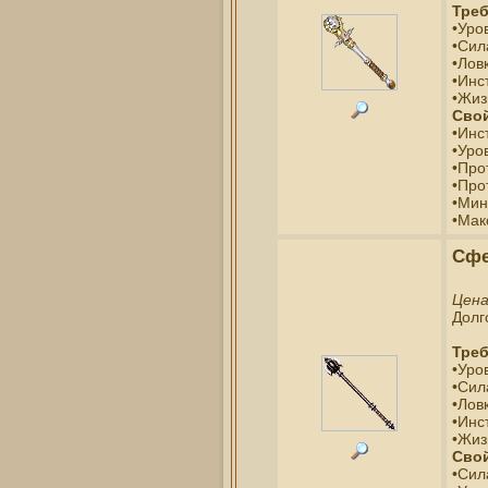
Треб
•Уро
•Сил
•Ловк
•Инс
•Жиз
Свой
•Инс
•Уро
•Про
•Про
•Мин
•Мак
Сфе
Цен
Долг
Треб
•Уро
•Сил
•Ловк
•Инс
•Жиз
Свой
•Сил