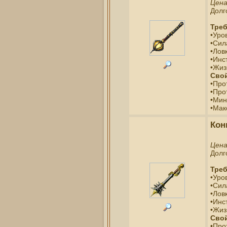
Цен
Долг
Треб
•Уро
•Сил
•Ловк
•Инс
•Жиз
Свой
•Про
•Про
•Мин
•Мак
Кон
Цен
Долг
Треб
•Уро
•Сил
•Ловк
•Инс
•Жиз
Свой
•Про