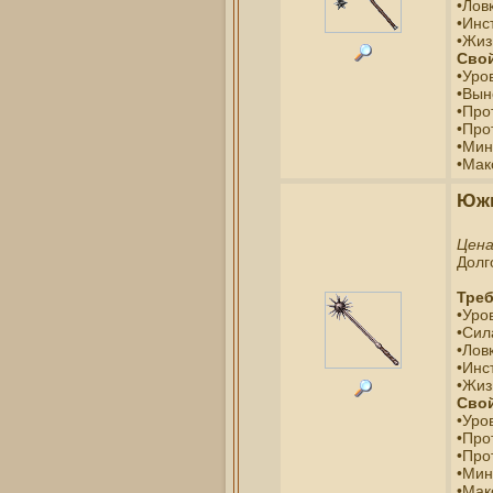
•Ловк
•Инс
•Жиз
Свой
•Уро
•Вын
•Про
•Про
•Мин
•Мак
Южн
Цен
Долг
Треб
•Уро
•Сил
•Ловк
•Инс
•Жиз
Свой
•Уро
•Про
•Про
•Мин
•Мак