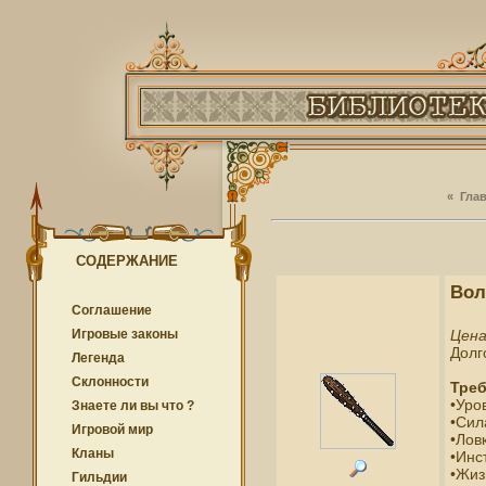
«
Гла
СОДЕРЖАНИЕ
Вол
Соглашение
Цен
Игровые законы
Долг
Легенда
Cклонности
Треб
•Уро
Знаете ли вы что ?
•Сил
Игровой мир
•Ловк
Кланы
•Инс
•Жиз
Гильдии