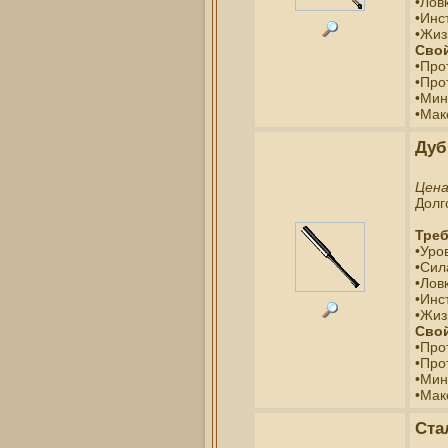
•Ловк
•Инс
•Жиз
Свой
•Про
•Про
•Мин
•Мак
Дуб
Цен
Долг
Треб
•Уро
•Сил
•Ловк
•Инс
•Жиз
Свой
•Про
•Про
•Мин
•Мак
Ста