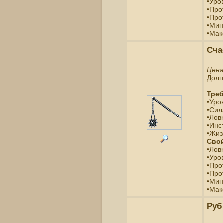
•Уро
•Про
•Про
•Мин
•Мак
Сча
Цен
Долг
Треб
•Уро
•Сил
•Ловк
•Инс
•Жиз
Свой
•Лов
•Уро
•Про
•Про
•Мин
•Мак
Руб