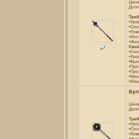
Цен
Долг
Треб
•Уро
•Сил
•Ловк
•Инс
•Жиз
Свой
•Сил
•Уро
•Вын
•Про
•Про
•Мин
•Мак
Бул
Цен
Долг
Треб
•Уро
•Сил
•Ловк
•Инс