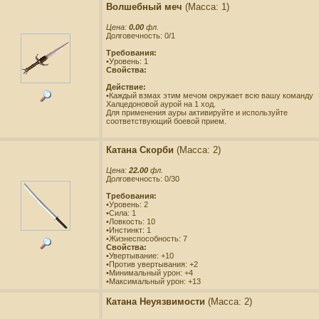
Волшебный меч
(Масса: 1)
Цена:
0.00
фл.
Долговечность: 0/1
Требования:
•Уровень: 1
Свойства:
Действие:
•Каждый взмах этим мечом окружает всю вашу команду
Халцедоновой аурой на 1 ход.
Для применения ауры активируйте и используйте
соответствующий боевой прием.
Катана Скорби
(Масса: 2)
Цена:
22.00
фл.
Долговечность: 0/30
Требования:
•Уровень: 2
•Сила: 1
•Ловкость: 10
•Инстинкт: 1
•Жизнеспособность: 7
Свойства:
•Увертывание: +10
•Против увертывания: +2
•Минимальный урон: +4
•Максимальный урон: +13
Катана Неуязвимости
(Масса: 2)